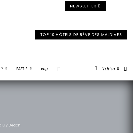
NEWSLETTER
TOP 10 HÔTELS DE RÊVE DES MALDIVES
TOP 10
eng
 ?
PARTIR
à Lily Beach