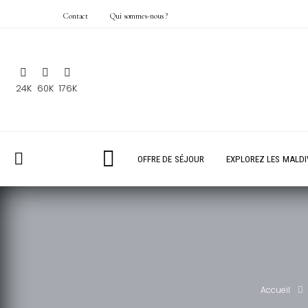
Contact
Qui sommes-nous ?
24K
60K
176K
OFFRE DE SÉJOUR
EXPLOREZ LES MALDI
Accueil