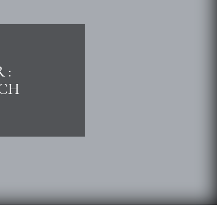
 :
ACH