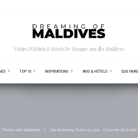
Visites D'Hôtels & Récits De Voyages Aux Îles Maldives
VES
TOP 10
INSPIRATIONS
AVIS & HÔTELS
QUE FAIRE
Photos des Maldives
Les Maldives, Photo du jour : Coucher de Soleil 