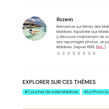
Rozenn
Bienvenue sur Rêves des Maldi
Maldives. Expatriée aux Maldi
y découvrir maintenant de n
ses reportages photos. Je par
Maldives. Depuis 1999, [
lire...
]
EXPLORER SUR CES THÈMES
Coucher de soleil Maldives
La Photo D