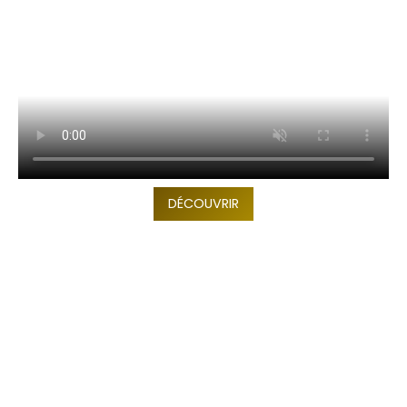
DÉCOUVRIR
TOP 10 Hôtels de Rêve des
Maldives 2026
. CHOIX DES VOYAGEURS .
15ème édition