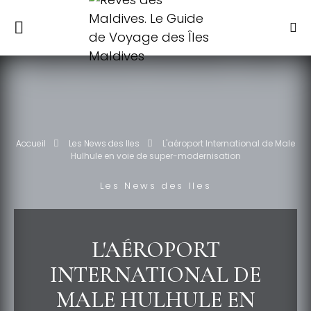
Accueil
Les News des Iles
L'aéroport International de Male
Hulhule en voie de super-modernisation
Les News des Iles
L'AÉROPORT
INTERNATIONAL DE
MALE HULHULE EN