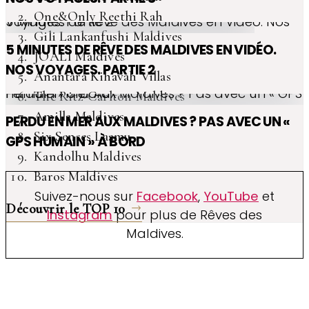
One&Only Reethi Rah
5 Minutes de Rêve des Maldives en Vidéo. Nos Voyages. Partie 2
Gili Lankanfushi Maldives
5 MINUTES DE RÊVE DES MALDIVES EN VIDÉO.
JOALI Maldives
NOS VOYAGES. PARTIE 2
Anantara Kihavah Villas
Perdu en mer Aux Maldives ? Pas avec un « GPS Humain » à bord
The Ritz-Carlton Maldives
Amilla Maldives
PERDU EN MER AUX MALDIVES ? PAS AVEC UN «
Six Senses Laamu
GPS HUMAIN » À BORD
Kandolhu Maldives
Baros Maldives
Suivez-nous sur
Facebook
,
YouTube
et
Découvrir le TOP 10
Instagram
pour plus de Rêves des
Maldives.
TOP 10 Hôtels de Rêve des