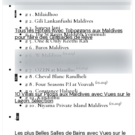
# 1 . Milaidhoo
1
# 2 . Gili Lankanfushi Maldives
# 3 . Soneva Jani
Tous les Hôtels Avec Toboggans aux Maldives
# 4 . The St Regis Maldives Vommuli
pour faire des Glissades de Rêve
# 5 . One & Only Reethi Rah
# 6 . Baros Maldives
(ex.aeq)
# 6 . W Maldives
# 7 . Velaa Private Island
(ex.aeq)
# 7 . OZEN at Maadho
# 8 . Cheval Blanc Randheli
2
(ex.aeq)
# 8 . Four Seasons P.I at Voavah
# 9 . Constance Halaveli
10 Villas sur Pilotis aux Maldives avec Vues sur le
# 10 . Kandolhu
Lagon. Sélection
(ex.aeq)
# 10 . Niyama Private Island Maldives
3
Les plus Belles Salles de Bains avec Vues sur le