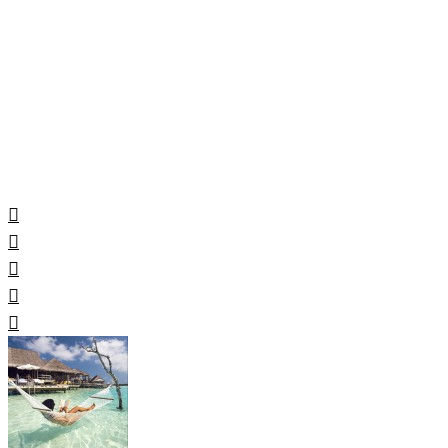
. CHOIX DES VOYAGEURS .
. Officiel .
15ème Édition
VOTEZ