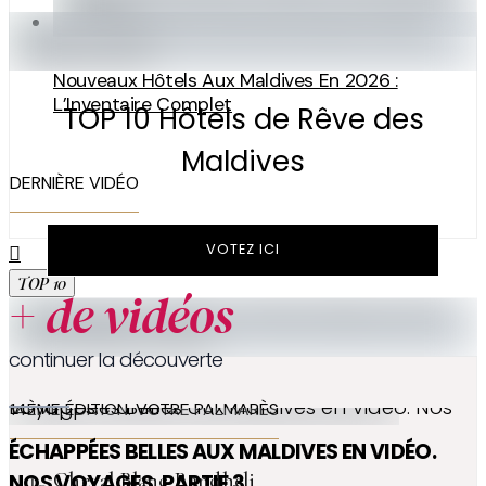
Nouveaux Hôtels Aux Maldives En 2026 :
L’Inventaire Complet
TOP 10 Hôtels de Rêve des
Maldives
DERNIÈRE VIDÉO
VOTEZ ICI
TOP 10
+ de vidéos
continuer la découverte
Échappées Belles aux Maldives en Vidéo. Nos Voyages. Partie 3
14ÈME ÉDITION. VOTRE PALMARÈS
ÉCHAPPÉES BELLES AUX MALDIVES EN VIDÉO.
Cheval Blanc Randheli
NOS VOYAGES. PARTIE 3