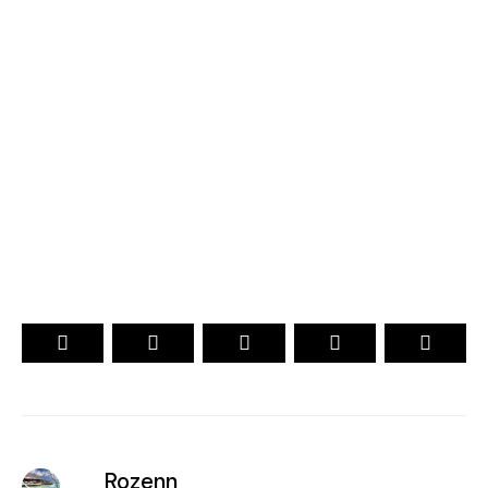
TOP 10 Hôtels de Rêve des
Maldives 2026
. CHOIX DES VOYAGEURS .
. Officiel .
15ème Édition
VOTEZ
Rozenn