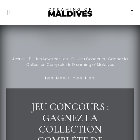
Accueil
Les News des Iles
Jeu Concours : Gagnez la
Collection Complète de Dreaming of Maldives
Les News des Iles
JEU CONCOURS :
GAGNEZ LA
COLLECTION