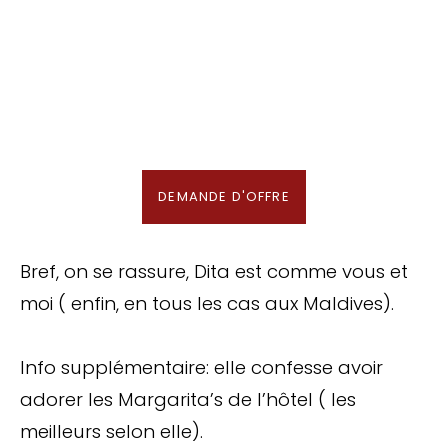
Nous recherchons les Plus Beaux Hôtels
des Maldives aux Meilleurs Prix
En association avec notre Partenaire & Conseiller Voyage aux Maldives
DEMANDE D'OFFRE
Bref, on se rassure, Dita est comme vous et
moi ( enfin, en tous les cas aux Maldives).
Info supplémentaire: elle confesse avoir
adorer les Margarita’s de l’hôtel ( les
meilleurs selon elle).