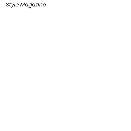
Style Magazine
TOP 10 Hôtels de Rêve des
Maldives 2026
. CHOIX DES VOYAGEURS .
15ème édition
Votre Prénom
Votre
Prénom
monemail@exemple.com
Votre
email
ENVOYEZ MOI LE TOP 10