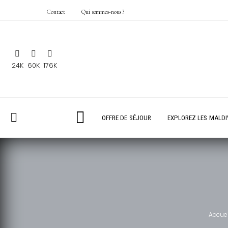
Contact
Qui sommes-nous ?
24K
60K
176K
OFFRE DE SÉJOUR
EXPLOREZ LES MALDI
Accuei