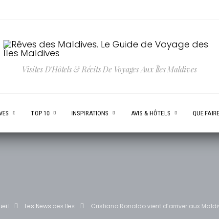
Visites D'Hôtels & Récits De Voyages Aux Îles Maldives
VES
TOP 10
INSPIRATIONS
AVIS & HÔTELS
QUE FAIRE
eil
Les News des Iles
Cristiano Ronaldo vient d’arriver aux Maldi