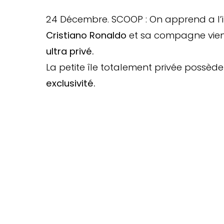
24 Décembre. SCOOP : On apprend a l’i
Cristiano Ronaldo
et sa compagne vienn
ultra privé.
La petite île totalement privée possèd
exclusivité.
TOP 10 Hôtels de
. CHOI
Votre Prénom