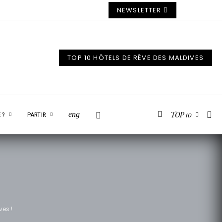
NEWSLETTER
TOP 10 HÔTELS DE RÊVE DES MALDIVES
TOP 10
eng
 ?
PARTIR
ves !