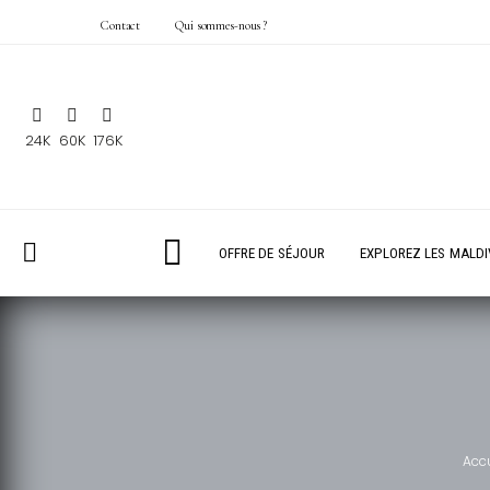
Contact
Qui sommes-nous ?
24K
60K
176K
OFFRE DE SÉJOUR
EXPLOREZ LES MALDI
Accu