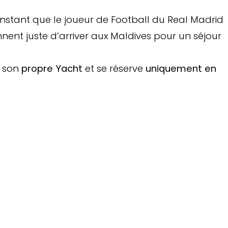
nstant que le joueur de Football du Real Madrid
ent juste d’arriver aux Maldives pour un séjour
e son
propre Yacht
et se réserve
uniquement en
 Rêve des Maldives 2026
X DES VOYAGEURS .
15ème édition
monemail@exemple.com