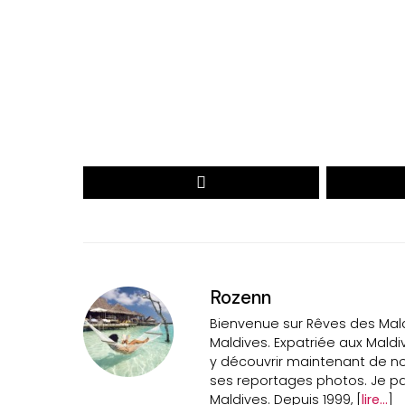
Votre prénom
monemail@exemple.com
Votre
Votre
Prénom
email
DÉCOUVREZ LE PALMARÈS 2026
Rozenn
Bienvenue sur Rêves des Maldi
Maldives. Expatriée aux Maldi
y découvrir maintenant de n
ses reportages photos. Je par
Maldives. Depuis 1999, [
lire...
]