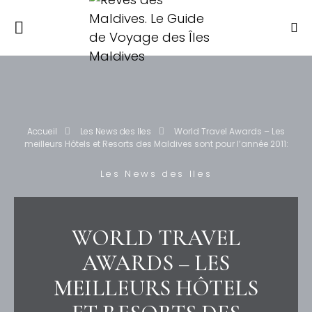
Accueil
Les News des Iles
World Travel Awards – Les
meilleurs Hôtels et Resorts des Maldives sont pour l’année 2011:
Les News des Iles
WORLD TRAVEL
AWARDS – LES
MEILLEURS HÔTELS