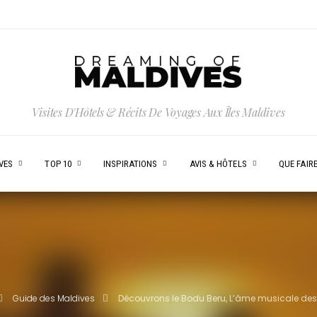
Visites D'Hôtels & Récits De Voyages Aux Îles Maldives
VES
TOP 10
INSPIRATIONS
AVIS & HÔTELS
QUE FAIRE
Guide des Maldives
Découvrons le Bodu Beru, L’âme musicale des