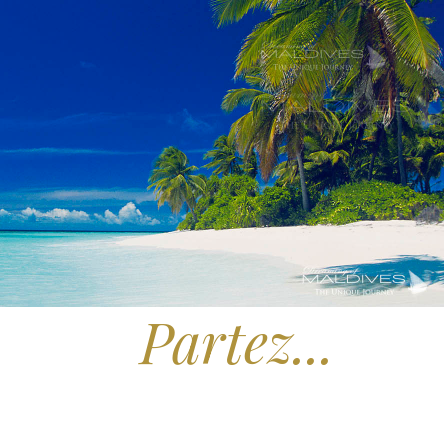
Partez...
Rêver.
x Hôtels des Maldives aux Meilleurs Prix