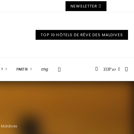
NEWSLETTER
TOP 10 HÔTELS DE RÊVE DES MALDIVES
TOP 10
eng
 ?
PARTIR
 Maldives