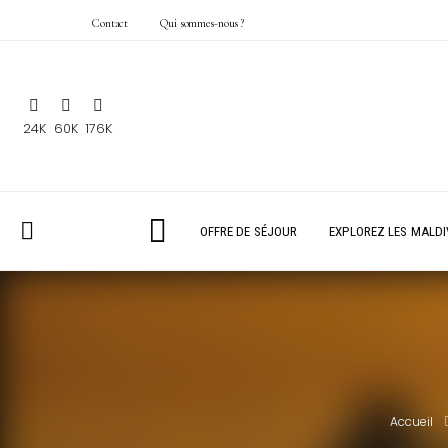
Contact
Qui sommes-nous ?
24K
60K
176K
OFFRE DE SÉJOUR
EXPLOREZ LES MALDI
Accueil