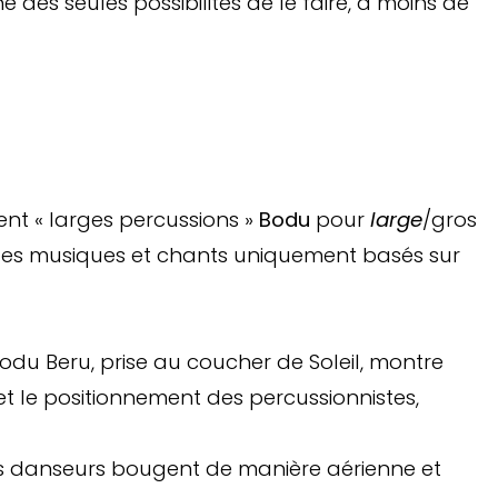
 des seules possibilités de le faire, à moins de
ment « larges percussions »
Bodu
pour
large
/gros
 des musiques et chants uniquement basés sur
du Beru, prise au coucher de Soleil, montre
t le positionnement des percussionnistes,
les danseurs bougent de manière aérienne et