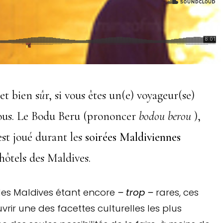
et bien s
û
r, si vous êtes un(e) voyageur(se)
vous. Le Bodu Beru (prononcer
bodou berou
),
est joué durant les
soirées Maldiviennes
hôtels des Maldives.
 des Maldives étant encore
– trop –
rares, ces
rir une des facettes culturelles les plus