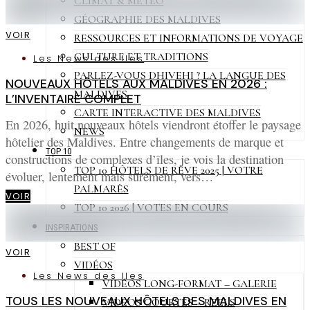
CLIMAT & MÉTÉO
GÉOGRAPHIE DES MALDIVES
VOIR
RESSOURCES ET INFORMATIONS DE VOYAGE
CULTURE ET TRADITIONS
Les News des Iles
PARLEZ-VOUS DHIVEHI ? LA LANGUE DES
NOUVEAUX HÔTELS AUX MALDIVES EN 2026 :
MALDIVES
L’INVENTAIRE COMPLET
CARTE INTERACTIVE DES MALDIVES
En 2026, huit nouveaux hôtels viendront étoffer le paysage
NEWS
hôtelier des Maldives. Entre changements de marque et
TOP 10
constructions de complexes d’îles, je vois la destination
TOP 10 HÔTELS DE RÊVE 2025 | VOTRE
évoluer, lentement mais sûrement, vers…
PALMARÈS
VOIR
TOP 10 2026 | VOTES EN COURS
INSPIRATIONS
BEST OF
VOIR
VIDÉOS
Les News des Iles
VIDÉOS LONG-FORMAT – GALERIE
TOUS LES NOUVEAUX HÔTELS DES MALDIVES EN
VIDÉOS COURTES – REELS