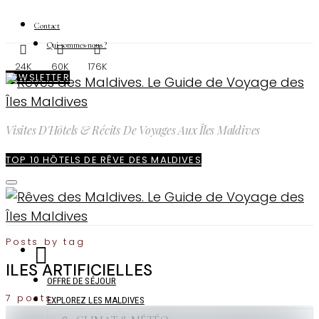
Contact
Qui sommes-nous ?
24K
60K
176K
NEWSLETTER
Visites D'Hôtels & Récits De Voyages Aux Îles Maldives
TOP 10 HÔTELS DE RÊVE DES MALDIVES
Posts by tag
ILES ARTIFICIELLES
OFFRE DE SÉJOUR
7 posts
EXPLOREZ LES MALDIVES