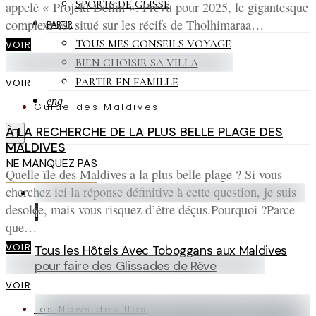
SPORTS DE GLISSE
appelé « Projekt Delfin ». Prévu pour 2025, le gigantesque
complexe est situé sur les récifs de Tholhimaraa…
PARTIR
TOUS MES CONSEILS VOYAGE
VOIR
BIEN CHOISIR SA VILLA
PARTIR EN FAMILLE
VOIR
eng
Guide des Maldives
À LA RECHERCHE DE LA PLUS BELLE PLAGE DES
MALDIVES
NE MANQUEZ PAS
Quelle île des Maldives a la plus belle plage ? Si vous
cherchez ici la réponse définitive à cette question, je suis
desolée, mais vous risquez d’être déçus.Pourquoi ?Parce
1
que…
VOIR
Tous les Hôtels Avec Toboggans aux Maldives
pour faire des Glissades de Rêve
VOIR
Les News des Iles