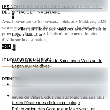
LES NOUVEAUX HÔTELS DES MALDIVES EN 2022.
DÉCRYPTAGE ET INVENTAIRE
2
Avec l’ouverture de 6 nouveaux hôtels aux Maldives, 2022
sera encore une année florissante pour la destination. Au
10 Villas sur Pilotis aux Maldives avec Vues sur le
programme de nouveaux hôtels ultra luxueux, le retour
Lagon. Sélection
d’Alila sur la destination,…
VOIR
3
LE MEILLEUR DES MALDIVES
Les plus Belles Salles de Bains avec Vues sur le
Lagon aux Maldives
DERNIÈREMENT
Rêves de Villas Exclusives aux Maldives. Les plus
belles Résidences de luxe sur plage
Préservation des Coraux aux Maldives : Les