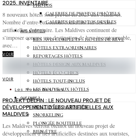
2025. INVENTAIRE
PHOTOS
GALERIES DE PHOTOS D’HÔTELS
8 nouveaux hôtels sont prévus en 2025 aux Maldives.
Nombre d’entre-eux seront construits sur des îles
GALERIES DE PHOTOS DES ÎLES
artificielles. Inventaire. Les Maldives continuent de
AVIS & HÔTELS
s’imposer comme une destination de luxe incontournable,
MES AVIS COMPLETS – HÔTELS DE RÊVE
avec…
HÔTELS EXTRAORDINAIRES
VOIR
REPORTAGES HÔTELS
HÔTELS DESIGN AUX MALDIVES
HÔTELS ÉCO-CHICS
VOIR
HÔTELS TOUT-INCLUS
LES NOUVEAUX HÔTELS
Les News des Iles
QUE FAIRE ?
PROJEKT DELFIN : LE NOUVEAU PROJET DE
TOUTES LES ACTIVITÉS
DÉVELOPPEMENT D’ÎLES ARTIFICIELLES AUX
MALDIVES
SNORKELING
PLONGÉE BOUTEILLE
Les Maldives verront bientôt un nouveau projet de
BIEN-ÊTRE
développement d’îles artificielles destinées aux touristes,