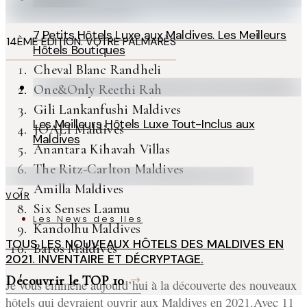
7 Petits Hôtels Luxe aux Maldives. Les Meilleurs
14ÈME ÉDITION. VOTRE PALMARÈS
Hôtels Boutiques
Cheval Blanc Randheli
One&Only Reethi Rah
Gili Lankanfushi Maldives
Les Meilleurs Hôtels Luxe Tout-Inclus aux
JOALI Maldives
Maldives
Anantara Kihavah Villas
The Ritz-Carlton Maldives
Amilla Maldives
VOIR
Six Senses Laamu
Les News des Iles
Kandolhu Maldives
TOUS LES NOUVEAUX HÔTELS DES MALDIVES EN
Baros Maldives
2021. INVENTAIRE ET DÉCRYPTAGE.
Découvrir le TOP 10
Je vous emmène aujourd’hui à la découverte des nouveaux
hôtels qui devraient ouvrir aux Maldives en 2021.Avec 11