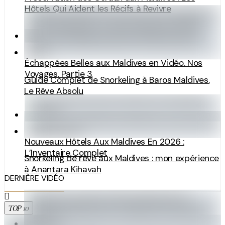
Hôtels Qui Aident les Récifs à Revivre
Échappées Belles aux Maldives en Vidéo. Nos
Voyages. Partie 3
Guide Complet de Snorkeling à Baros Maldives.
Le Rêve Absolu
Nouveaux Hôtels Aux Maldives En 2026 :
L’Inventaire Complet
Snorkeling de rêve aux Maldives : mon expérience
à Anantara Kihavah
DERNIÈRE VIDÉO
TOP 10