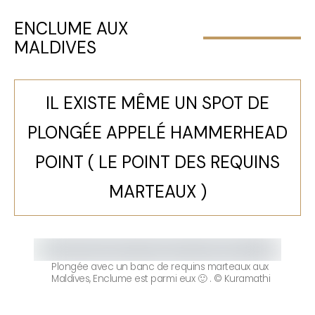
ENCLUME AUX
MALDIVES
IL EXISTE MÊME UN SPOT DE
PLONGÉE APPELÉ HAMMERHEAD
POINT ( LE POINT DES REQUINS
MARTEAUX )
Plongée avec un banc de requins marteaux aux
Maldives, Enclume est parmi eux 🙂 . © Kuramathi