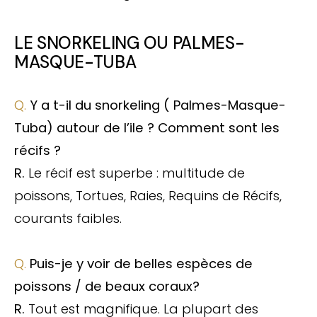
LE SNORKELING OU
P
ALMES-
M
ASQUE-
T
UBA
Q.
Y a t-il du snorkeling ( Palmes-Masque-
Tuba) autour de l’ile ? Comment sont les
récifs ?
R.
Le récif est superbe : multitude de
poissons, Tortues, Raies, Requins de Récifs,
courants faibles.
Q.
Puis-je y voir de belles espèces de
poissons / de beaux coraux?
R.
Tout est magnifique. La plupart des