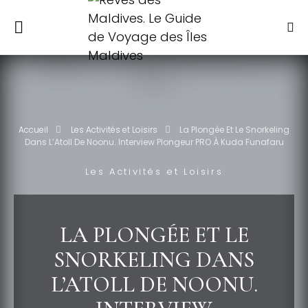
Accueil
Les Activités et Loisirs
La Plongée Et Le Snorkeling
Dans L’Atoll De Noonu. Interview Plongeur PRO À Kuda Funafaru
Les Activités et Loisirs
LA PLONGÉE ET LE
SNORKELING DANS
L’ATOLL DE NOONU.