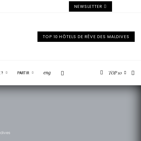
NEWSLETTER
TOP 10 HÔTELS DE RÊVE DES MALDIVES
TOP 10
eng
 ?
PARTIR
ldives