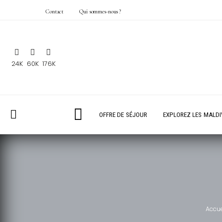
Contact
Qui sommes-nous ?
24K
60K
176K
OFFRE DE SÉJOUR
EXPLOREZ LES MALDI
Accue