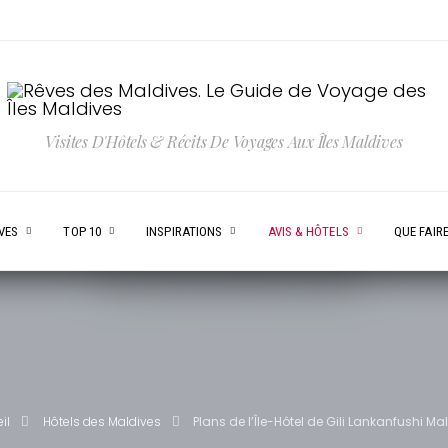
Visites D'Hôtels & Récits De Voyages Aux Îles Maldives
VES
TOP 10
INSPIRATIONS
AVIS & HÔTELS
QUE FAIRE
il
Hôtels des Maldives
Plans de l’Île-Hôtel de Gili Lankanfushi Ma