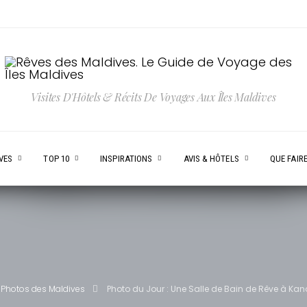
Visites D'Hôtels & Récits De Voyages Aux Îles Maldives
VES
TOP 10
INSPIRATIONS
AVIS & HÔTELS
QUE FAIRE
Photos des Maldives
Photo du Jour : Une Salle de Bain de Rêve à Ka