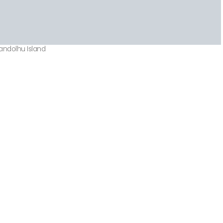
Kandolhu Island
 Rêve des Maldives 2026
X DES VOYAGEURS .
15ème édition
monemail@exemple.com
Votre
email
EZ MOI LE TOP 10