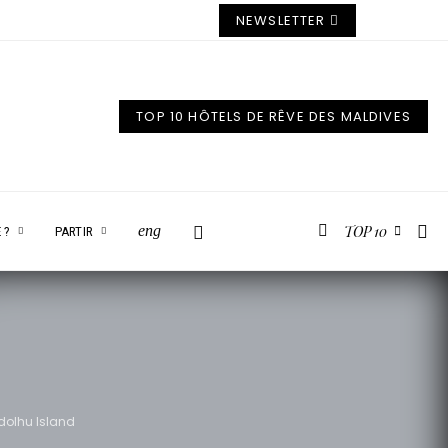
NEWSLETTER
TOP 10 HÔTELS DE RÊVE DES MALDIVES
TOP 10
eng
 ?
PARTIR
ndolhu Island