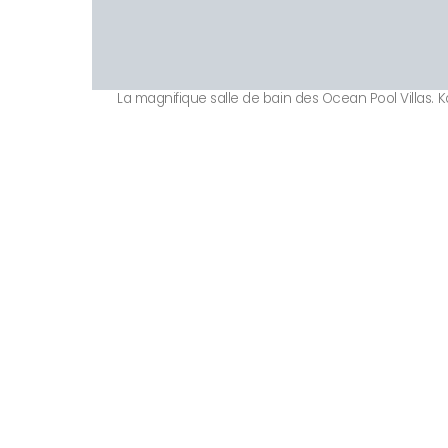
La magnifique salle de bain des Ocean Pool Villas. 
TOP 10 Hôtels de
. CHOI
Votre Prénom
Votre
Prénom
ENVOY