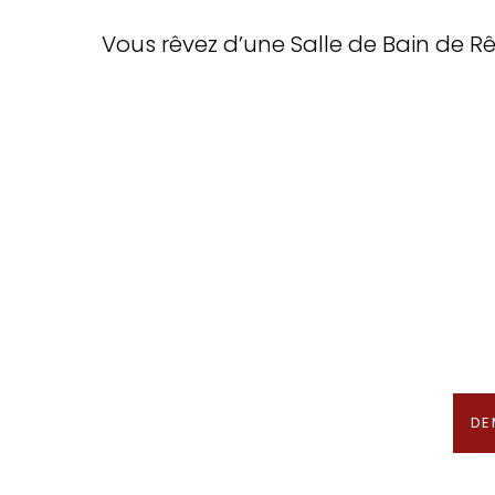
Vous rêvez d’une Salle de Bain de R
Arrêtez de 
Nous recherchons les Plus Beau
En association avec notre 
DE