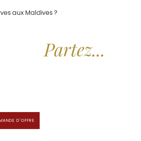
êves aux Maldives ?
Partez...
Rêver.
x Hôtels des Maldives aux Meilleurs Prix
Partenaire & Conseiller Voyage aux Maldives
MANDE D'OFFRE