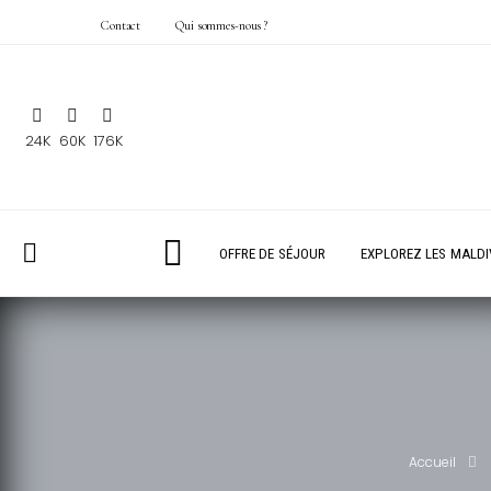
Contact
Qui sommes-nous ?
24K
60K
176K
OFFRE DE SÉJOUR
EXPLOREZ LES MALDI
Accueil