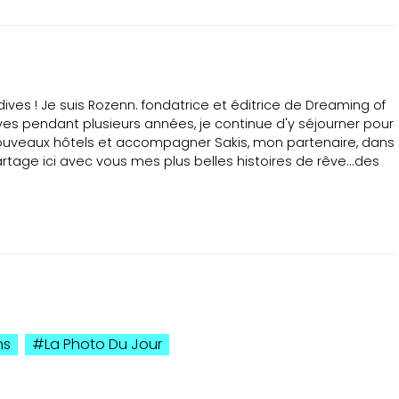
ves ! Je suis Rozenn. fondatrice et éditrice de Dreaming of
ves pendant plusieurs années, je continue d'y séjourner pour
ouveaux hôtels et accompagner Sakis, mon partenaire, dans
tage ici avec vous mes plus belles histoires de rêve...des
ns
La Photo Du Jour