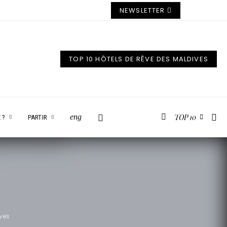
NEWSLETTER
TOP 10 HÔTELS DE RÊVE DES MALDIVES
TOP 10
eng
 ?
PARTIR
ves