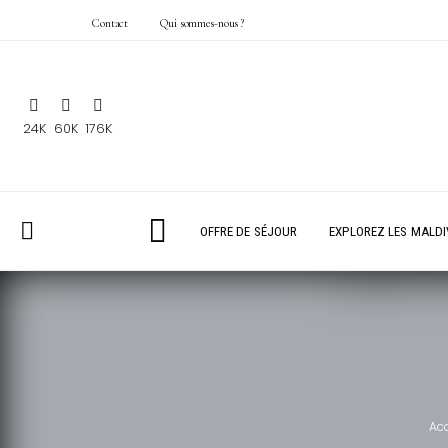
Contact
Qui sommes-nous ?
24K
60K
176K
OFFRE DE SÉJOUR
EXPLOREZ LES MALDI
Acc