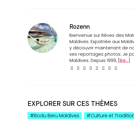
Rozenn
Bienvenue sur Rêves des Maldi
Maldives. Expatriée aux Maldi
y découvrir maintenant de n
ses reportages photos. Je par
Maldives. Depuis 1999, [
lire...
]
EXPLORER SUR CES THÈMES
Bodu Beru Maldives
Culture et Traditio