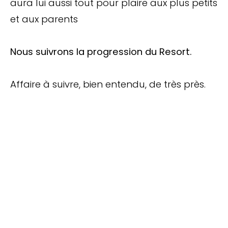
aura lui aussi tout pour plaire aux plus petits
et aux parents
Nous suivrons la progression du Resort.
Affaire à suivre, bien entendu, de très près.
TOP 10 Hôtels de Rêve des
Maldives 2026
. CHOIX DES VOYAGEURS .
15ème édition
Votre Prénom
Votre