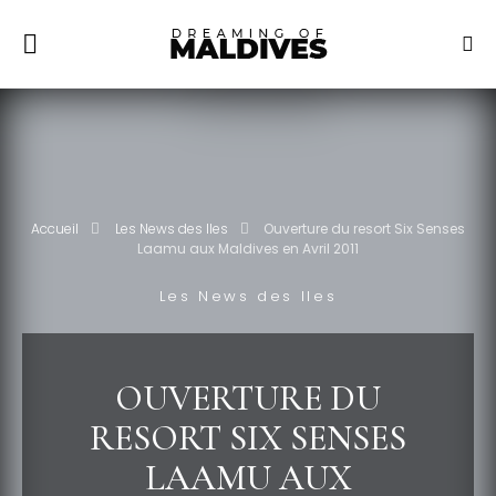
Accueil
Les News des Iles
Ouverture du resort Six Senses
Laamu aux Maldives en Avril 2011
Les News des Iles
OUVERTURE DU
RESORT SIX SENSES
LAAMU AUX