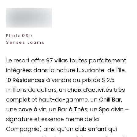
Photo©Six
Senses Laamu
Le resort offre
97 villas
toutes parfaitement
intégrées dans la nature luxuriante de l’ile,
10 Résidences
à vendre au prix de $ 2.5
millions de dollars,
un choix d’activités trè
s
complet
et haut-de-gamme, un
Chill Bar
,
une
cave
à
vin, un Bar
à Thé
s
, un
Spa divin
–
signature et essence meme de la
Compagnie) ainsi qu’un
club enfant
qui