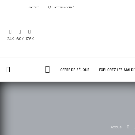
Contact
Qui sommes-nous ?
24K
60K
176K
OFFRE DE SÉJOUR
EXPLOREZ LES MALDI
Accueil