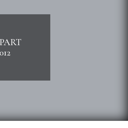
PART
012