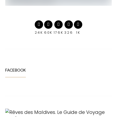
24K
60K
176K
326
1K
FACEBOOK