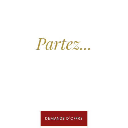
Arrêtez de Rêver.
Partez...
Nous recherchons les Plus Beaux Hôtels
des Maldives aux Meilleurs Prix
En association avec notre Partenaire & Conseiller Voyage aux Maldives
DEMANDE D'OFFRE