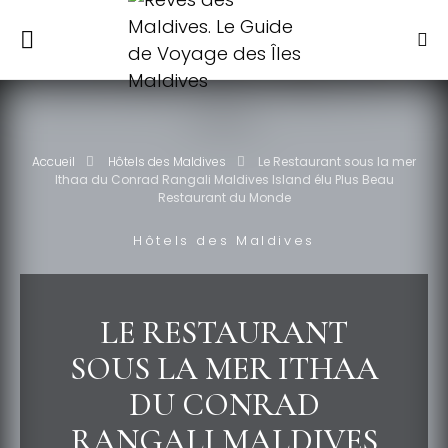
Accueil
Hôtels des Maldives
Le Restaurant sous la mer
Ithaa du Conrad Rangali Maldives Island élu Plus Beau
Restaurant du Monde
Hôtels des Maldives
LE RESTAURANT
SOUS LA MER ITHAA
DU CONRAD
RANGALI MALDIVES