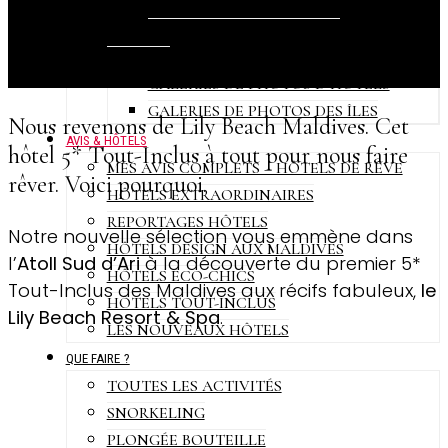
VIDÉOS LONG-FORMAT – GALERIE
VIDÉOS COURTES – REELS
PHOTOS
GALERIES DE PHOTOS D’HÔTELS
GALERIES DE PHOTOS DES ÎLES
Nous revenons de Lily Beach Maldives. Cet
AVIS & HÔTELS
hôtel 5* Tout-Inclus à tout pour nous faire
MES AVIS COMPLETS – HÔTELS DE RÊVE
rêver. Voici pourquoi.
HÔTELS EXTRAORDINAIRES
REPORTAGES HÔTELS
Notre nouvelle sélection vous emmène dans
HÔTELS DESIGN AUX MALDIVES
l’
Atoll Sud d’Ari
à la découverte du premier 5*
HÔTELS ÉCO-CHICS
Tout-Inclus des Maldives aux récifs fabuleux,
le
HÔTELS TOUT-INCLUS
Lily Beach Resort & Spa
.
LES NOUVEAUX HÔTELS
QUE FAIRE ?
TOUTES LES ACTIVITÉS
SNORKELING
PLONGÉE BOUTEILLE