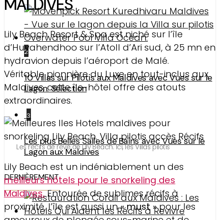
MALDIVES
Lily Beach Resort & Spa est niché sur l’île
d’Huvahendhoo sur l’Atoll d’Ari sud, à 25 mn en
2
hydravion depuis l’aéroport de Malé.
Véritable pionnière du Luxe en tout-inclus aux
10 Villas sur Pilotis aux Maldives avec Vues sur le
Maldives, cette île-hôtel offre des atouts
Lagon. Sélection
extraordinaires.
3
Les plus Belles Salles de Bains avec Vues sur le
Les récifs de rêve de Lily Beach. Ici, les Villas pilotis
Lagon aux Maldives
Lily Beach est un indéniablement un des
DERNIÈREMENT
meilleurs hôtels pour le snorkeling des
Maldives.
Entourée de sublimes récifs à
proximité, l’île est aussi un
« must »
pour les
amoureux de plongée sous-marine et de