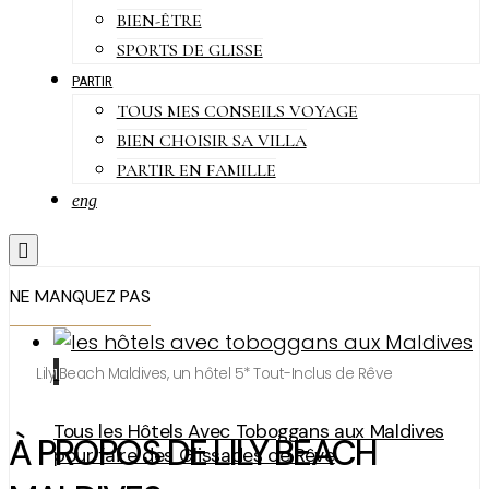
BIEN-ÊTRE
SPORTS DE GLISSE
PARTIR
TOUS MES CONSEILS VOYAGE
BIEN CHOISIR SA VILLA
PARTIR EN FAMILLE
eng
NE MANQUEZ PAS
Lily Beach Maldives, un hôtel 5* Tout-Inclus de Rêve
1
Tous les Hôtels Avec Toboggans aux Maldives
À PROPOS DE LILY BEACH
pour faire des Glissades de Rêve