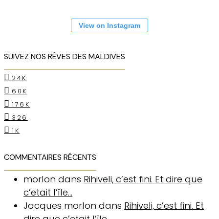
View on Instagram
SUIVEZ NOS RÊVES DES MALDIVES
24K
60K
176K
326
1K
COMMENTAIRES RÉCENTS
morlon
dans
Rihiveli, c’est fini. Et dire que
c’etait l’île…
Jacques morlon
dans
Rihiveli, c’est fini. Et
dire que c’etait l’île…