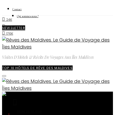
Contact
Qui sommes-nous ?
24K
60K
NEWSLETTER
176K
Visites D'Hôtels & Récits De Voyages Aux Îles Maldives
TOP 10 HÔTELS DE RÊVE DES MALDIVES
Accueil
Hôtels des Maldives
Lily Beach Resort & Spa Maldives, un Hôtel
de Rêve en Tout-Inclus
OFFRE DE SÉJOUR
Hôtels des Maldives