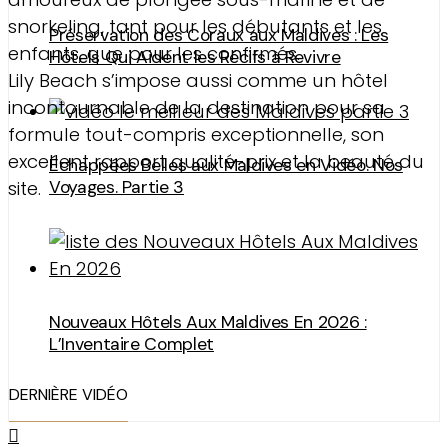
snorkeling, tant pour les débutants et les
Préservation des Coraux aux Maldives : Les
enfants, que pour les confirmés.
Hôtels Qui Aident les Récifs à Revivre
Lily Beach s’impose aussi comme un hôtel
incontournable de la destination pour sa
formule tout-compris exceptionnelle, son
excellent rapport qualité-prix et la beauté du
Échappées Belles aux Maldives en Vidéo. Nos
site.
Voyages. Partie 3
Nouveaux Hôtels Aux Maldives En 2026 :
L’Inventaire Complet
DERNIÈRE VIDÉO