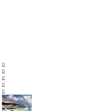
Maldives 2026
. CHOIX DES VOYAGEURS .
. Officiel .
15ème Édition
VOTEZ