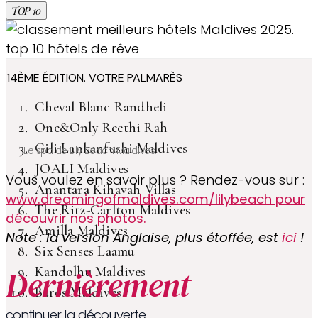
TOP 10
14ÈME ÉDITION. VOTRE PALMARÈS
Cheval Blanc Randheli
One&Only Reethi Rah
Gili Lankanfushi Maldives
Le spa de Lily Beach Maldives.
JOALI Maldives
Vous voulez en savoir plus ? Rendez-vous sur :
Anantara Kihavah Villas
www.dreamingofmaldives.com/lilybeach pour
The Ritz-Carlton Maldives
découvrir nos photos.
Amilla Maldives
Note : la version Anglaise, plus étoffée, est
ici
!
Six Senses Laamu
Dernièrement
Kandolhu Maldives
Baros Maldives
continuer la découverte