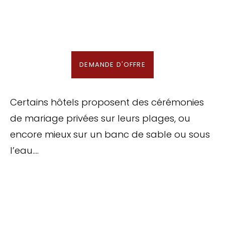
En association avec notre Partenaire & Conseiller Voyage aux Maldives
DEMANDE D'OFFRE
Certains hôtels proposent des cérémonies
de mariage privées sur leurs plages, ou
encore mieux sur un banc de sable ou sous
l’eau….
TOP 10 Hôtels de Rêve des