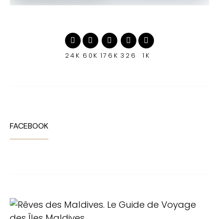
24K
60K
176K
326
1K
FACEBOOK