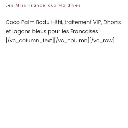
Les Miss France aux Maldives
Coco Palm Bodu Hithi, traitement VIP, Dhonis
et lagons bleus pour les Francaises !
[/vc_column_text][/vc_column][/vc_row]
TOP 10 Hôtels de Rêve des
Maldives 2026
. CHOIX DES VOYAGEURS .
15ème édition
Votre Prénom
Votre
Prénom
monemail@exemple.com