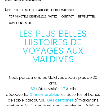
À PROPOS
LES PLUS BEAUX HÔTELS DES MALDIVES
TOP 10 HÔTELS DE RÊVE 2026 | VOTEZ
CONTACT
NEWSLETTER
CONFIDENTIALITÉ
LES PLUS BELLES
HISTOIRES DE
VOYAGES AUX
MALDIVES
Nous parcourons les Maldives depuis plus de 20
ans.
82
Hôtels visités...
17
Atolls
découverts...
D'innombrables
Iles désertes et bancs
de sable parcourus...
Des centaines
d'hydravions
embarqués...
Et pourtant, nous continuons à Rêver