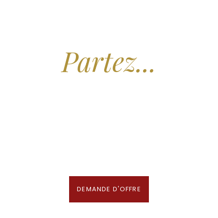
Arrêtez de Rêver.
Partez...
Nous recherchons les Plus Beaux Hôtels
des Maldives aux Meilleurs Prix
En association avec notre Partenaire & Conseiller Voyage aux Maldives
DEMANDE D'OFFRE