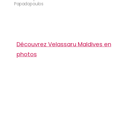
Papadopoulos
Découvrez Velassaru Maldives en
photos
TOP 10 Hôtels de Rêve des
Maldives 2026
. CHOIX DES VOYAGEURS .
15ème édition
Votre Prénom
Votre