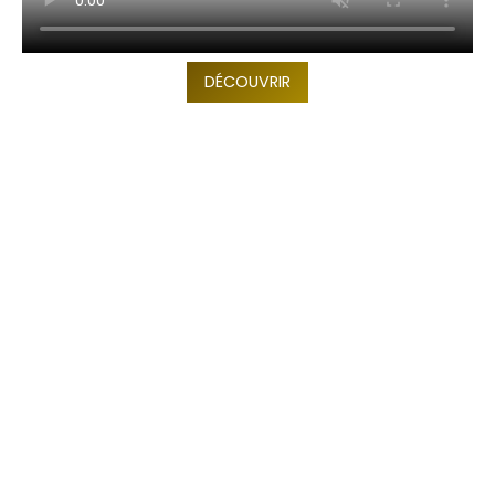
DÉCOUVRIR
TOP 10 Hôtels de Rêve des
Maldives 2026
. CHOIX DES VOYAGEURS .
15ème édition
Votre Prénom
Votre
Prénom
monemail@exemple.com
Votre
email
ENVOYEZ MOI LE TOP 10