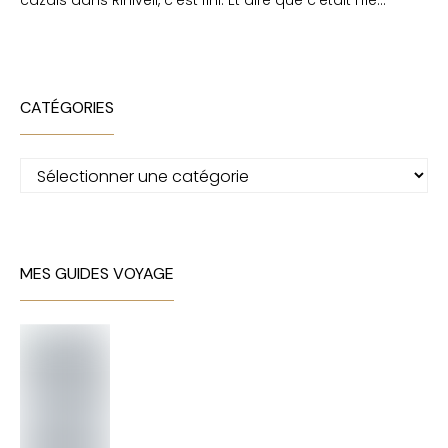
cazals
dans
Rihiveli, c’est fini. Et dire que c’etait l’île…
CATÉGORIES
Catégories
MES GUIDES VOYAGE