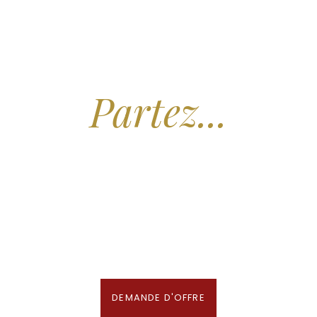
Arrêtez de Rêver.
Partez...
Nous recherchons les Plus Beaux Hôtels
des Maldives aux Meilleurs Prix
En association avec notre Partenaire & Conseiller Voyage aux Maldives
DEMANDE D'OFFRE