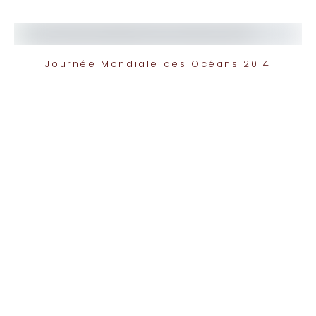
Journée Mondiale des Océans 2014
TOP 10 Hôtels de Rêve des
Maldives 2026
. CHOIX DES VOYAGEURS .
15ème édition
Votre Prénom
Votre
Prénom
monemail@exemple.com
Votre
email
ENVOYEZ MOI LE TOP 10