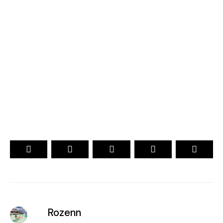
Maldives 2026
. CHOIX DES VOYAGEURS .
. Officiel .
15ème Édition
VOTEZ
Rozenn