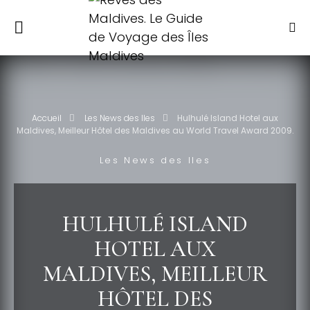
Accueil
Les News des Iles
Hulhulé Island Hotel aux
Maldives, Meilleur Hôtel des Maldives au World Travel Award 2009.
Les News des Iles
HULHULÉ ISLAND
HOTEL AUX
MALDIVES, MEILLEUR
HÔTEL DES