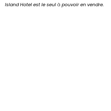
Island Hotel est le seul
à
pouvoir en vendre.
TOP 10 Hôtels de Rêve des
Maldives 2026
. CHOIX DES VOYAGEURS .
15ème édition
Votre Prénom
Votre
Prénom
monemail@exemple.com
Votre
email
ENVOYEZ MOI LE TOP 10