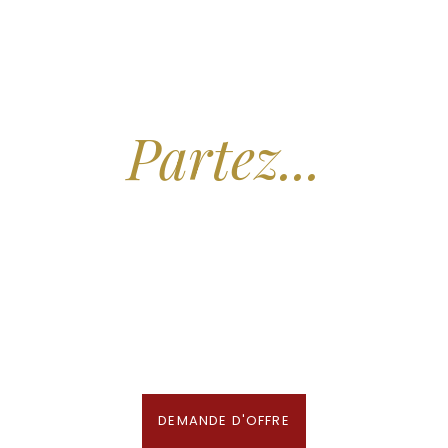
Arrêtez de Rêver.
Partez...
Nous recherchons les Plus Beaux Hôtels
des Maldives aux Meilleurs Prix
En association avec notre Partenaire & Conseiller Voyage aux Maldives
DEMANDE D'OFFRE