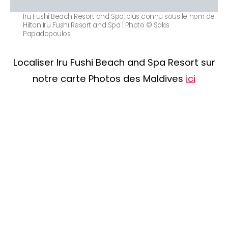
Iru Fushi Beach Resort and Spa, plus connu sous le nom de
Hilton Iru Fushi Resort and Spa | Photo © Sakis
Papadopoulos
Localiser Iru Fushi Beach and Spa Resort sur
notre carte Photos des Maldives
ici
TOP 10 Hôtels de Rêve des
Maldives 2026
. CHOIX DES VOYAGEURS .
15ème édition