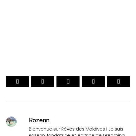
. CHOIX DES VOYAGEURS .
. Officiel .
15ème Édition
VOTEZ
Rozenn
Bienvenue sur Rêves des Maldives ! Je suis
Rozenn. fondatrice et éditrice de Dreaming