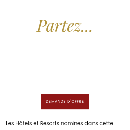
Arrêtez de Rêver.
Partez...
Nous recherchons les Plus Beaux Hôtels
des Maldives aux Meilleurs Prix
En association avec notre Partenaire & Conseiller Voyage aux Maldives
DEMANDE D'OFFRE
Les Hôtels et Resorts nomines dans cette