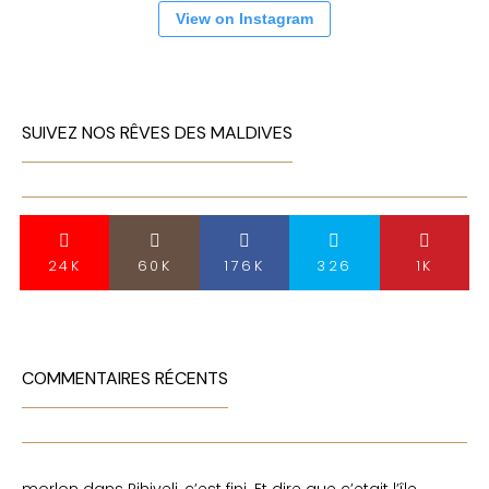
View on Instagram
SUIVEZ NOS RÊVES DES MALDIVES
24K
60K
176K
326
1K
COMMENTAIRES RÉCENTS
morlon
dans
Rihiveli, c’est fini. Et dire que c’etait l’île…