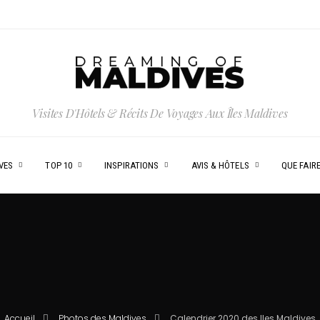
Visites D'Hôtels & Récits De Voyages Aux Îles Maldives
VES
TOP 10
INSPIRATIONS
AVIS & HÔTELS
QUE FAIRE
Accueil
Photos des Maldives
Calendrier 2020 des Iles Maldives