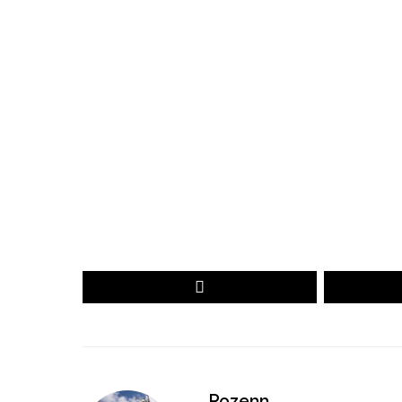
Votre prénom
monemail@exemple.com
Votre
Votre
Prénom
email
DÉCOUVREZ LE PALMARÈS 2026
Rozenn