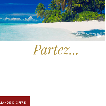
Partez...
Rêver.
x Hôtels des Maldives aux Meilleurs Prix
Partenaire & Conseiller Voyage aux Maldives
MANDE D'OFFRE