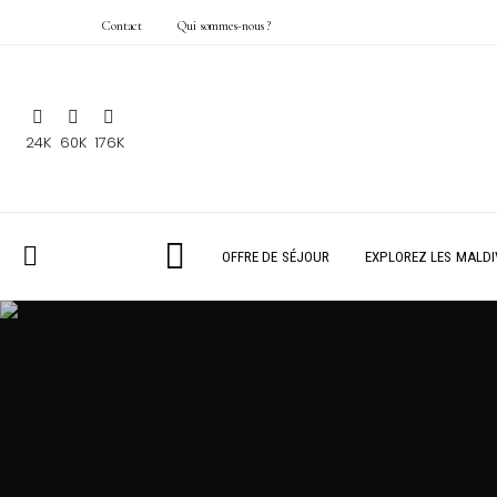
Contact
Qui sommes-nous ?
24K
60K
176K
OFFRE DE SÉJOUR
EXPLOREZ LES MALDI