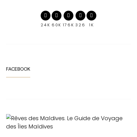
24K
60K
176K
326
1K
FACEBOOK