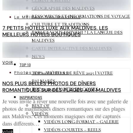
CLIMAT & MÉTÉO
GÉOGRAPHIE DES MALDIVES
RESSOURCES ET INFORMATIONS DE VOYAGE
Le Meilleur Des Maldives
CULTURE ET TRADITIONS
7 PETITS HÔTELS LUXE AUX MALDIVES. LES
PARLEZ-VOUS DHIVEHI ? LA LANGUE DES
MEILLEURS HÔTELS BOUTIQUES
MALDIVES
CARTE INTERACTIVE DES MALDIVES
NEWS
VOIR
TOP 10
Photos des Maldives
TOP 10 HÔTELS DE RÊVE 2025 | VOTRE
PALMARÈS
NOS PLUS BELLES PHOTOS DE DÎNERS
TOP 10 2026 | VOTES EN COURS
ROMANTIQUES SUR DES PLAGES AUX MALDIVES
INSPIRATIONS
Je vous invite à rêver une nouvelle fois avec une galerie de
BEST OF
photos de magnifiques dîners romantiques sur des plages
VIDÉOS
aux Maldives. Ces moments magiques ont été capturés
VIDÉOS LONG-FORMAT – GALERIE
dans différents…
VIDÉOS COURTES – REELS
VOIR