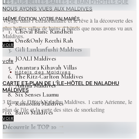
LES PLUS BELLES SALLES DE BAIN D’HÔTELS QUE
NOUS AYONS VUES AUX MALDIVES
14ÈME ÉDITION. VOTRE PALMARÈS
Voyage dans l’extraordinaire et le rêve à la découverte des
plus belles salles de bains d’hôtels que nous avons vu aux
Cheval Blanc Randheli
Maldives.
One&Only Reethi Rah
VOIR
Gili Lankanfushi Maldives
JOALI Maldives
VOIR
Anantara Kihavah Villas
Hôtels des Maldives
The Ritz-Carlton Maldives
CARTE ET PLAN DE L’ÎLE-HÔTEL DE NALADHU
Amilla Maldives
MALDIVES
Six Senses Laamu
3 Plans de l'Hôtel Naladhu Maldives. 1 carte Aérienne, le
Kandolhu Maldives
plan de l'ile et la carte des sites de snorkeling
Baros Maldives
VOIR
Découvrir le TOP 10