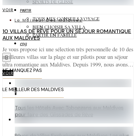
SPORTS DE GLISSE
VOIR
PARTIR
TOUS MES CONSEILS VOYAGE
Le Meilleur Des Maldives
BIEN CHOISIR SA VILLA
10 VILLAS DE RÊVE POUR UN SÉJOUR ROMANTIQUE
PARTIR EN FAMILLE
AUX MALDIVES
eng
Je vous propose ici une sélection très personnelle de 10 des
meilleures villas sur la plage et sur pilotis pour un séjour
ultra romantique aux Maldives. Depuis 1999, nous avons…
NE MANQUEZ PAS
VOIR
LE MEILLEUR DES MALDIVES
1
Tous les Hôtels Avec Toboggans aux Maldives
pour faire des Glissades de Rêve
Rêves de Villas Exclusives aux Maldives. Les plus