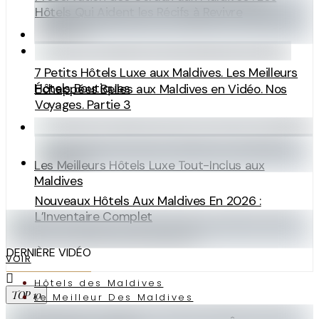
Hôtels Qui Aident les Récifs à Revivre
7 Petits Hôtels Luxe aux Maldives. Les Meilleurs
Hôtels Boutiques
Échappées Belles aux Maldives en Vidéo. Nos
Voyages. Partie 3
Les Meilleurs Hôtels Luxe Tout-Inclus aux
Maldives
Nouveaux Hôtels Aux Maldives En 2026 :
L’Inventaire Complet
DERNIÈRE VIDÉO
VOIR
Hôtels des Maldives
TOP 10
Le Meilleur Des Maldives