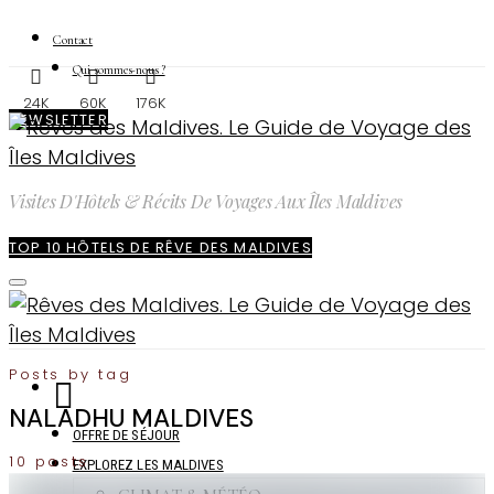
Contact
Qui sommes-nous ?
24K
60K
176K
NEWSLETTER
Visites D'Hôtels & Récits De Voyages Aux Îles Maldives
TOP 10 HÔTELS DE RÊVE DES MALDIVES
Posts by tag
NALADHU MALDIVES
OFFRE DE SÉJOUR
10 posts
EXPLOREZ LES MALDIVES