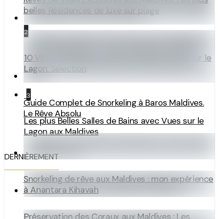
belles Résidences de luxe sur plage
2
10 Villas sur Pilotis aux Maldives avec Vues sur le
Lagon. Sélection
3
Guide Complet de Snorkeling à Baros Maldives.
Le Rêve Absolu
Les plus Belles Salles de Bains avec Vues sur le
Lagon aux Maldives
DERNIÈREMENT
Snorkeling de rêve aux Maldives : mon expérience
à Anantara Kihavah
Préservation des Coraux aux Maldives : Les