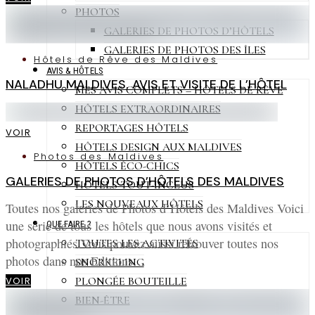
PHOTOS
GALERIES DE PHOTOS D’HÔTELS
GALERIES DE PHOTOS DES ÎLES
Hôtels de Rêve des Maldives
AVIS & HÔTELS
NALADHU MALDIVES. AVIS ET VISITE DE L’HÔTEL
MES AVIS COMPLETS – HÔTELS DE RÊVE
HÔTELS EXTRAORDINAIRES
REPORTAGES HÔTELS
VOIR
HÔTELS DESIGN AUX MALDIVES
Photos des Maldives
HÔTELS ÉCO-CHICS
GALERIES DE PHOTOS D’HÔTELS DES MALDIVES
HÔTELS TOUT-INCLUS
LES NOUVEAUX HÔTELS
Toutes nos galeries de Photos d’Hôtels des Maldives Voici
une série de tous les hôtels que nous avons visités et
QUE FAIRE ?
photographiés.Vous pouvez aussi retrouver toutes nos
TOUTES LES ACTIVITÉS
photos dans nos Editions…
SNORKELING
PLONGÉE BOUTEILLE
VOIR
BIEN-ÊTRE