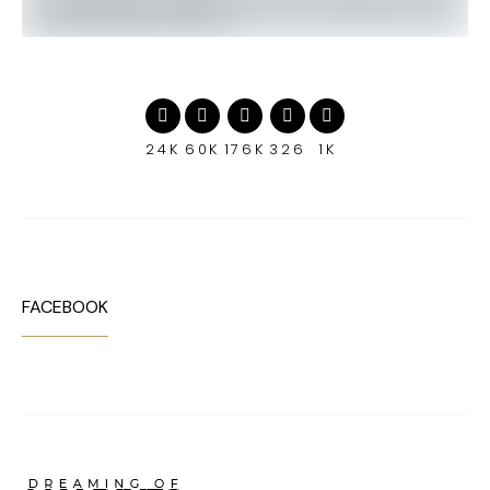
24K
60K
176K
326
1K
FACEBOOK