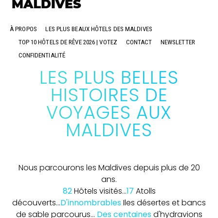
À PROPOS
LES PLUS BEAUX HÔTELS DES MALDIVES
TOP 10 HÔTELS DE RÊVE 2026 | VOTEZ
CONTACT
NEWSLETTER
CONFIDENTIALITÉ
LES PLUS BELLES
HISTOIRES DE
VOYAGES AUX
MALDIVES
Nous parcourons les Maldives depuis plus de 20
ans.
82
Hôtels visités...
17
Atolls
découverts...
D'innombrables
Iles désertes et bancs
de sable parcourus...
Des centaines
d'hydravions