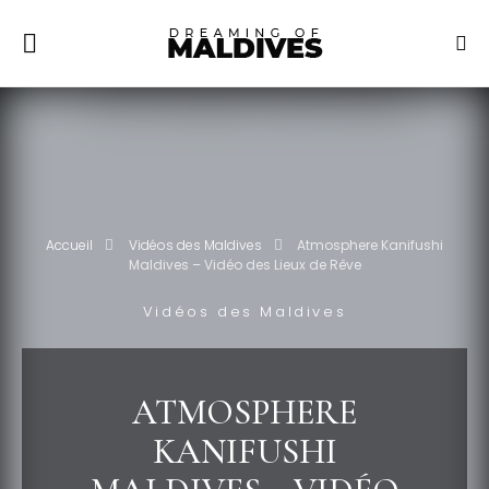
Accueil
Vidéos des Maldives
Atmosphere Kanifushi
Maldives – Vidéo des Lieux de Rêve
Vidéos des Maldives
ATMOSPHERE
KANIFUSHI