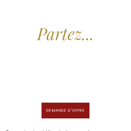
Arrêtez de Rêver.
Partez...
Nous recherchons les Plus Beaux Hôtels
des Maldives aux Meilleurs Prix
En association avec notre Partenaire & Conseiller Voyage aux Maldives
DEMANDE D'OFFRE