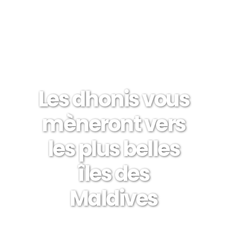
Les dhonis vous
mèneront vers
les plus belles
îles des
Maldives