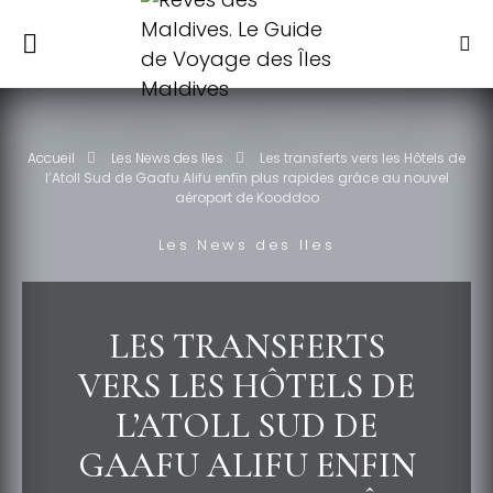
Accueil
Les News des Iles
Les transferts vers les Hôtels de
l’Atoll Sud de Gaafu Alifu enfin plus rapides grâce au nouvel
aéroport de Kooddoo
Les News des Iles
LES TRANSFERTS
VERS LES HÔTELS DE
L’ATOLL SUD DE
GAAFU ALIFU ENFIN