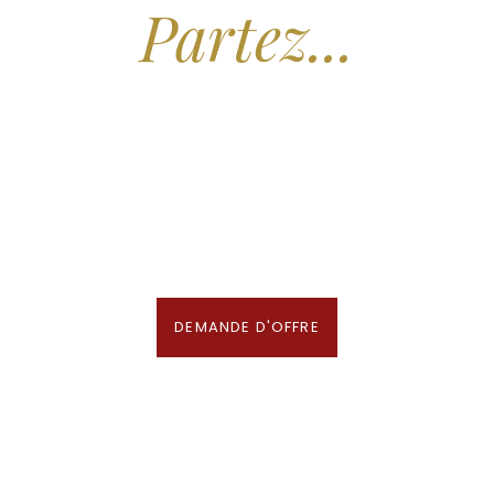
Partez...
Nous recherchons les Plus Beaux Hôtels
des Maldives aux Meilleurs Prix
En association avec notre Partenaire & Conseiller Voyage aux Maldives
DEMANDE D'OFFRE