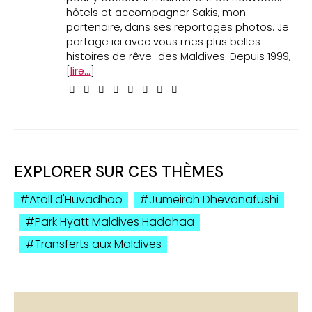
hôtels et accompagner Sakis, mon
partenaire, dans ses reportages photos. Je
partage ici avec vous mes plus belles
histoires de rêve...des Maldives. Depuis 1999,
[
lire...
]
EXPLORER SUR CES THÈMES
Atoll d'Huvadhoo
Jumeirah Dhevanafushi
Park Hyatt Maldives Hadahaa
Transferts aux Maldives